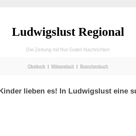
Ludwigslust Regional
Die Zeitung mit Nur Guten Nachrichten
Obstkorb
|
Mittagstisch
|
Branchenbuch
inder lieben es! In Ludwigslust eine s