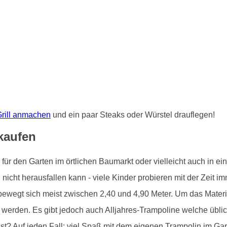
rill anmachen
und ein paar Steaks oder Würstel drauflegen!
kaufen
r den Garten im örtlichen Baumarkt oder vielleicht auch in ein
icht herausfallen kann - viele Kinder probieren mit der Zeit i
bewegt sich meist zwischen 2,40 und 4,90 Meter. Um das Materia
werden. Es gibt jedoch auch Alljahres-Trampoline welche übli
ust? Auf jeden Fall: viel Spaß mit dem eigenen Trampolin im Gar